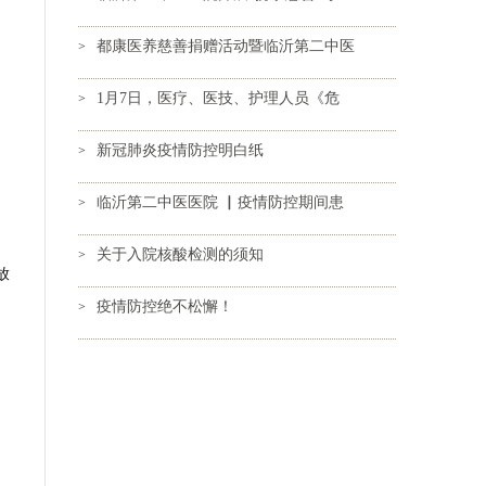
都康医养慈善捐赠活动暨临沂第二中医
>
1月7日，医疗、医技、护理人员《危
>
新冠肺炎疫情防控明白纸
>
临沂第二中医医院 ▏疫情防控期间患
>
关于入院核酸检测的须知
>
放
疫情防控绝不松懈！
>